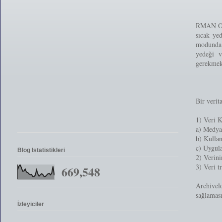
RMAN Ora
sıcak ye
modunda 
yedeği v
gerekmek
Bir verit
1) Veri 
a) Medya 
b) Kullan
c) Uygul
Blog Istatistikleri
2) Verini
3) Veri t
669,548
Archivel
sağlaması
İzleyiciler