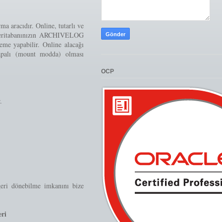
 aracıdır. Online, tutarlı ve
 veritabanınızın ARCHIVELOG
me yapabilir. Online alacağı
 kapalı (mount modda) olması
OCP
.
eri dönebilme imkanını bize
eri