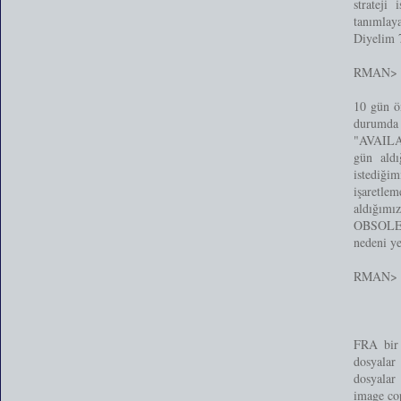
strateji
tanımlay
Diyelim 7
RMAN> 
10 gün ö
durumda
"AVAILAB
gün aldı
istediğ
işaretle
aldığımı
OBSOLETE
nedeni ye
RMAN> 
FRA bir 
dosyalar 
dosyalar 
image co