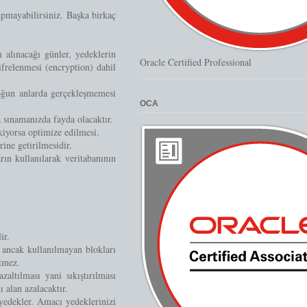
apmayabilirsiniz. Başka birkaç
 alınacağı günler, yedeklerin
Oracle Certified Professional
ifrelenmesi (encryption) dahil
oğun anlarda gerçekleşmemesi
OCA
a sınamanızda fayda olacaktır.
iyorsa optimize edilmesi.
ine getirilmesidir.
ın kullanılarak veritabanının
ir.
n ancak kullanılmayan blokları
tmez.
altılması yani sıkıştırılması
 alan azalacaktır.
 yedekler. Amacı yedeklerinizi