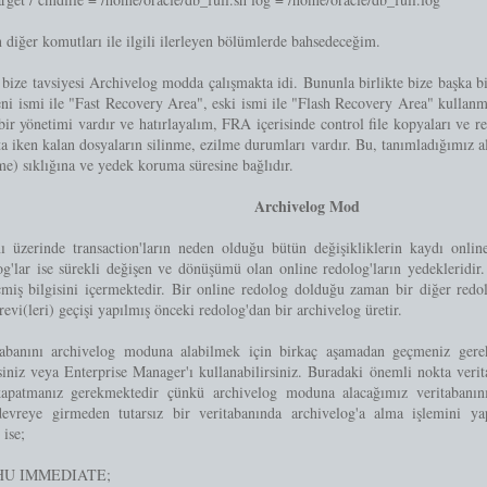
iğer komutları ile ilgili ilerleyen bölümlerde bahsedeceğim.
 bize tavsiyesi Archivelog modda çalışmakta idi. Bununla birlikte bize başka b
ni ismi ile "Fast Recovery Area", eski ismi ile "Flash Recovery Area" kullan
ir yönetimi vardır ve hatırlayalım, FRA içerisinde control file kopyaları ve 
a iken kalan dosyaların silinme, ezilme durumları vardır. Bu, tanımladığımız a
e) sıklığına ve yedek koruma süresine bağlıdır.
Archivelog Mod
ı üzerinde transaction'ların neden olduğu bütün değişikliklerin kaydı online
g'lar ise sürekli değişen ve dönüşümü olan online redolog'ların yedekleridir
çmiş bilgisini içermektedir. Bir online redolog dolduğu zaman bir diğer redo
vi(leri) geçişi yapılmış önceki redolog'dan bir archivelog üretir.
tabanını archivelog moduna alabilmek için birkaç aşamadan geçmeniz gerek
siniz veya Enterprise Manager'ı kullanabilirsiniz. Buradaki önemli nokta verit
kapatmanız gerekmektedir çünkü archivelog moduna alacağımız veritabanını
reye girmeden tutarsız bir veritabanında archivelog'a alma işlemini yapa
ise;
HU IMMEDIATE;