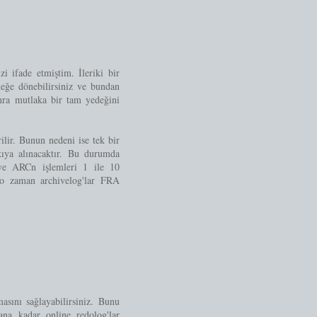
ifade etmiştim. İleriki bir
eğe dönebilirsiniz ve bundan
onra mutlaka bir tam yedeğini
rilir. Bunun nedeni ise tek bir
kıya alınacaktır. Bu durumda
ve ARCn işlemleri 1 ile 10
o zaman archivelog'lar FRA
masını sağlayabilirsiniz. Bunu
 kadar online redolog'lar