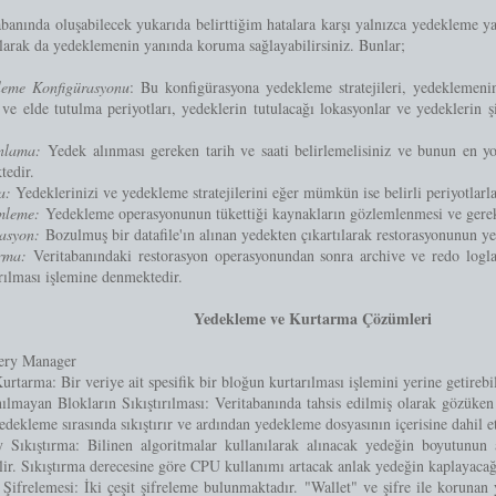
abanında oluşabilecek yukarıda belirttiğim hatalara karşı yalnızca yedekleme y
larak da yedeklemenin yanında koruma sağlayabilirsiniz. Bunlar;
leme Konfigürasyonu
: Bu konfigürasyona yedekleme stratejileri, yedeklemenin
e elde tutulma periyotları, yedeklerin tutulacağı lokasyonlar ve yedeklerin ş
.
nlama:
Yedek alınması gereken tarih ve saati belirlemelisiniz ve bunun en y
tedir.
a:
Yedeklerinizi ve yedekleme stratejilerini eğer mümkün ise belirli periyotlarl
mleme:
Yedekleme operasyonunun tükettiği kaynakların gözlemlenmesi ve gerek
asyon:
Bozulmuş bir datafile'ın alınan yedekten çıkartılarak restorasyonunun yer
rma:
Veritabanındaki restorasyon operasyonundan sonra archive ve redo loglar
arılması işlemine denmektedir.
Yedekleme ve Kurtarma Çözümleri
ery Manager
urtarma: Bir veriye ait spesifik bir bloğun kurtarılması işlemini yerine getirebil
ılmayan Blokların Sıkıştırılması: Veritabanında tahsis edilmiş olarak gözüke
kleme sırasında sıkıştırır ve ardından yedekleme dosyasının içerisine dahil e
 Sıkıştırma: Bilinen algoritmalar kullanılarak alınacak yedeğin boyutunun az
lir. Sıkıştırma derecesine göre CPU kullanımı artacak anlak yedeğin kaplayacağı
Şifrelemesi: İki çeşit şifreleme bulunmaktadır. "Wallet" ve şifre ile korunan