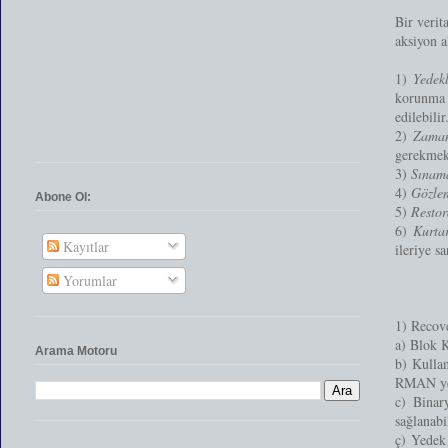
Bir verit
aksiyon a
1)
Yedek
korunma v
edilebilir
2)
Zama
gerekmek
3)
Sınam
4)
Gözle
Abone Ol:
5)
Restor
6)
Kurta
Kayıtlar
ileriye s
Yorumlar
1) Recov
a) Blok K
Arama Motoru
b) Kullan
RMAN yede
c) Binary
sağlanabi
ç) Yedek 