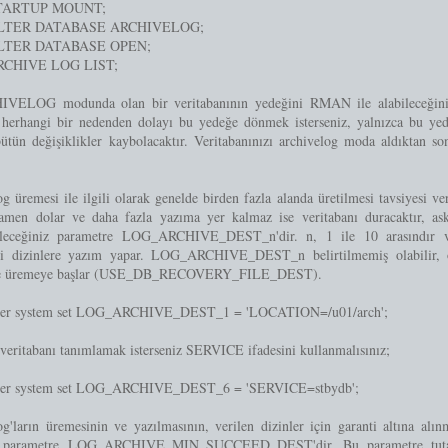
TARTUP MOUNT;
LTER DATABASE ARCHIVELOG;
LTER DATABASE OPEN;
RCHIVE LOG LIST;
ELOG modunda olan bir veritabanının yedeğini RMAN ile alabileceğinizi 
herhangi bir nedenden dolayı bu yedeğe dönmek isterseniz, yalnızca bu yed
bütün değişiklikler kaybolacaktır. Veritabanınızı archivelog moda aldıktan s
g üremesi ile ilgili olarak genelde birden fazla alanda üretilmesi tavsiyesi ve
amen dolar ve daha fazla yazıma yer kalmaz ise veritabanı duracaktır, as
bileceğiniz parametre LOG_ARCHIVE_DEST_n'dir. n, 1 ile 10 arasındır 
ki dizinlere yazım yapar. LOG_ARCHIVE_DEST_n belirtilmemiş olabilir, 
nde üremeye başlar (USE_DB_RECOVERY_FILE_DEST).
ter system set LOG_ARCHIVE_DEST_1 = 'LOCATION=/u01/arch';
veritabanı tanımlamak isterseniz SERVICE ifadesini kullanmalısınız;
ter system set LOG_ARCHIVE_DEST_6 = 'SERVICE=stbydb';
g'ların üremesinin ve yazılmasının, verilen dizinler için garanti altına alın
n parametre LOG_ARCHIVE_MIN_SUCCEED_DEST'dir. Bu parametre tutana