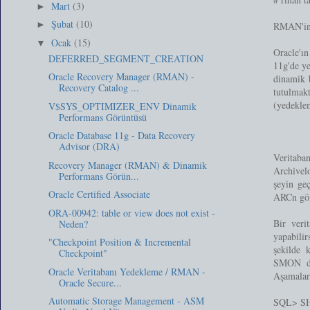
Mart
(3)
►
Şubat
(10)
►
RMAN'in d
Ocak
(15)
▼
Oracle'ın
DEFERRED_SEGMENT_CREATION
11g'de ye
Oracle Recovery Manager (RMAN) -
dinamik b
Recovery Catalog ...
tutulmakt
(yedeklem
V$SYS_OPTIMIZER_ENV Dinamik
Performans Görüntüsü
Oracle Database 11g - Data Recovery
Advisor (DRA)
Veritaban
Recovery Manager (RMAN) & Dinamik
Archivelo
Performans Görün...
şeyin ge
Oracle Certified Associate
ARCn göre
ORA-00942: table or view does not exist -
Bir veri
Neden?
yapabilir
"Checkpoint Position & Incremental
şekilde 
Checkpoint"
SMON dev
Oracle Veritabanı Yedekleme / RMAN -
Aşamalar 
Oracle Secure...
Automatic Storage Management - ASM
SQL> S