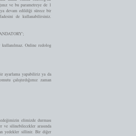
ınız ve bu parametreye de 1
ya devam edildiği sürece bir
sini de kullanabilirsiniz.
 MANDATORY';
 kullanılmaz. Online redolog
ir ayarlama yapabiliriz ya da
komutu çalıştırdığımız zaman
edeğimizin elimizde durması
 ve silinebilecekler arasında
edekler sillinir. Bir diğer