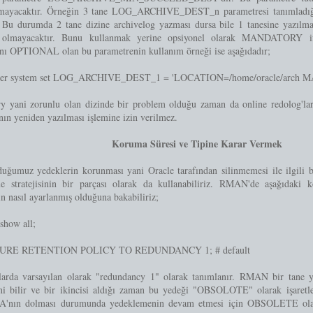
amayacaktır. Örneğin 3 tane LOG_ARCHIVE_DEST_n parametresi tanımladığ
. Bu durumda 2 tane dizine archivelog yazması dursa bile 1 tanesine yazılma
olmayacaktır. Bunu kullanmak yerine opsiyonel olarak MANDATORY ifade
anı OPTIONAL olan bu parametrenin kullanım örneği ise aşağıdadır;
ter system set LOG_ARCHIVE_DEST_1 = 'LOCATION=/home/oracle/arch
y yani zorunlu olan dizinde bir problem olduğu zaman da online redolog'lar
nın yeniden yazılması işlemine izin verilmez.
Koruma Süresi ve Tipine Karar Vermek
duğumuz yedeklerin korunması yani Oracle tarafından silinmemesi ile ilgili b
e stratejisinin bir parçası olarak da kullanabiliriz. RMAN'de aşağıdaki 
 nasıl ayarlanmış olduğuna bakabiliriz;
how all;
URE RETENTION POLICY TO REDUNDANCY 1; # default
arda varsayılan olarak "redundancy 1" olarak tanımlanır. RMAN bir tane y
ini bilir ve bir ikincisi aldığı zaman bu yedeği "OBSOLOTE" olarak işaretler
RA'nın dolması durumunda yedeklemenin devam etmesi için OBSOLETE olan y