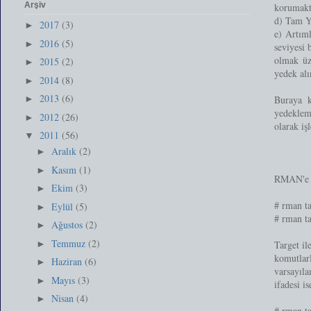
Arşiv
korumakt
d) Tam Y
2017
(3)
►
e) Artıml
2016
(5)
►
seviyesi 
olmak üz
2015
(2)
►
yedek alı
2014
(8)
►
2013
(6)
Buraya k
►
yedekleme
2012
(26)
►
olarak iş
2011
(56)
▼
Aralık
(2)
►
Kasım
(1)
►
RMAN'e aş
Ekim
(3)
►
# rman ta
Eylül
(5)
►
# rman t
Ağustos
(2)
►
Temmuz
(2)
►
Target il
komutlarl
Haziran
(6)
►
varsayıl
Mayıs
(3)
►
ifadesi i
Nisan
(4)
►
# rman ta