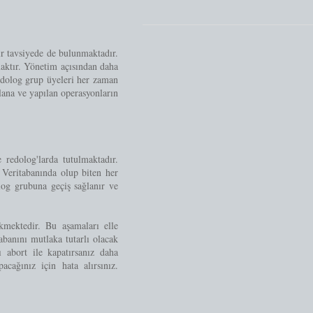
ir tavsiyede de bulunmaktadır.
maktır. Yönetim açısından daha
redolog grup üyeleri her zaman
lana ve yapılan operasyonların
 redolog'larda tutulmaktadır.
. Veritabanında olup biten her
log grubuna geçiş sağlanır ve
mektedir. Bu aşamaları elle
abanını mutlaka tutarlı olacak
 abort ile kapatırsanız daha
cağınız için hata alırsınız.