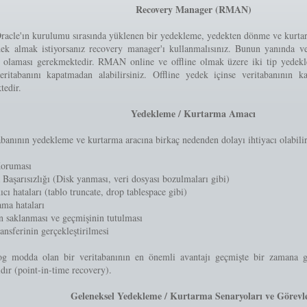
Recovery Manager (RMAN)
cle'ın kurulumu sırasında yüklenen bir yedekleme, yedekten dönme ve kurtarma
dek almak istiyorsanız recovery manager'ı kullanmalısınız. Bunun yanında
olaması gerekmektedir. RMAN online ve offline olmak üzere iki tip yedekle
eritabanını kapatmadan alabilirsiniz. Offline yedek içinse veritabanının
tedir.
Yedekleme / Kurtarma Amacı
abanının yedekleme ve kurtarma aracına birkaç nedenden dolayı ihtiyacı olabilir
Koruması
Başarısızlığı (Disk yanması, veri dosyası bozulmaları gibi)
ıcı hataları (tablo truncate, drop tablespace gibi)
ama hataları
n saklanması ve geçmişinin tutulması
ransferinin gerçekleştirilmesi
og modda olan bir veritabanının en önemli avantajı geçmişte bir zamana g
dır (point-in-time recovery).
Geleneksel Yedekleme / Kurtarma Senaryoları ve Görevl