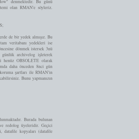
indow" denmektedir. Bu günü
stemi olan RMAN'e söyleriz.
S;
erde de bir yedek almışız. Bu
m veritabanı yedekleri ise
öncesine dönmek istersek 3nü
günlük archivelog işleterek
deği henüz OBSOLETE olarak
rumda daha önceden 8nci gün
 koruma şartları ile RMAN'in
abilirsiniz. Bunu yapmanızın
ulunmaktadır. Burada bulunan
 ve redolog üyeleridir. Geçici
, datafile kopyaları (datafile