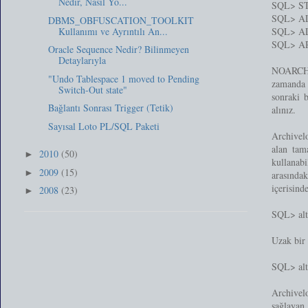
Nedir, Nasıl Yö...
SQL> S
SQL> A
DBMS_OBFUSCATION_TOOLKIT
Kullanımı ve Ayrıntılı An...
SQL> A
SQL> A
Oracle Sequence Nedir? Bilinmeyen
Detaylarıyla
NOARCHIV
"Undo Tablespace 1 moved to Pending
zamanda 
Switch-Out state"
sonraki 
Bağlantı Sonrası Trigger (Tetik)
alınız.
Sayısal Loto PL/SQL Paketi
Archivelo
alan tam
2010
(50)
►
kullana
2009
(15)
►
arasında
içerisi
2008
(23)
►
SQL> al
Uzak bir 
SQL> al
Archivelo
sağlaya