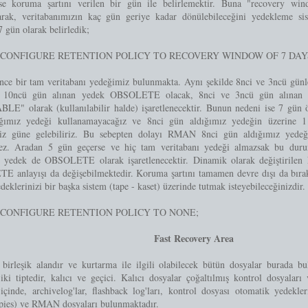
 ise koruma şartını verilen bir gün ile belirlemektir. Buna "recovery w
arak, veritabanımızın kaç gün geriye kadar dönülebileceğini yedekleme si
 gün olarak belirledik;
CONFIGURE RETENTION POLICY TO RECOVERY WINDOW OF 7 DAY
nce bir tam veritabanı yedeğimiz bulunmakta. Aynı şekilde 8nci ve 3ncü günl
 10ncü gün alınan yedek OBSOLETE olacak, 8nci ve 3ncü gün alınan ta
LE" olarak (kullanılabilir halde) işaretlenecektir. Bunun nedeni ise 7 gün 
ğımız yedeği kullanamayacağız ve 8nci gün aldığımız yedeğin üzerine 1 
imiz güne gelebiliriz. Bu sebepten dolayı RMAN 8nci gün aldığımız ye
mez. Aradan 5 gün geçerse ve hiç tam veritabanı yedeği almazsak bu du
z yedek de OBSOLETE olarak işaretlenecektir. Dinamik olarak değiştirilen
 anlayışı da değişebilmektedir. Koruma şartını tamamen devre dışı da bırak
deklerinizi bir başka sistem (tape - kaset) üzerinde tutmak isteyebileceğinizdir.
CONFIGURE RETENTION POLICY TO NONE;
Fast Recovery Area
birleşik alandır ve kurtarma ile ilgili olabilecek bütün dosyalar burada b
iki tiptedir, kalıcı ve geçici. Kalıcı dosyalar çoğaltılmış kontrol dosyaları
içinde, archivelog'lar, flashback log'ları, kontrol dosyası otomatik yedekleri
pies) ve RMAN dosyaları bulunmaktadır.