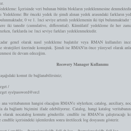
ır.
edekleme: İçerisinde veri bulunan bütün blokların yedeklenmesine denmektedir
ı Yedekleme: Bir önceki yedek ile şimdi alınan yedek arasındaki farkların ye
bulunmaktadır, 0 ve 1. 1nci seviye artımlı yedeklemenin iki tipi bulunmaktadır 
ere iki tanedir (cumulative, differential). Kümülatif yedekleme ile her zam
nırken, farklarda ise 1nci seviye farkları yedeklenmektedir.
adar genel olarak nasıl yedekleme başlatılır veya RMAN kullanılırı ince
 stratejileri üzerinde konuştuk. Şimdi ise RMAN'in önce yüzeysel olarak anla
lenmesi ile devam edeceğim.
Recovery Manager Kullanımı
ağıdaki komut ile bağlanabilirsiniz;
rget /
arget sys/password@orcl
e ana veritabanının hangisi olacağını RMAN'e söylerken; catalog, auxiliary, noc
a da bağlantı biçimini ifade edebiliyoruz. Catalog, hangi katalog veritabanı
an olarak nocatalog komutu gönderilir. cmdfile ise RMAN'in çalıştıracağı ko
se cmdfile içerisindeki işlemlerden sonra üretilecek log dosyasını gösterir.
rget / cmdfile = /home/oracle/db_full.sh log = /home/oracle/db_full.log