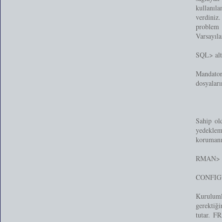
kullanıl
verdiniz
problem 
Varsayıl
SQL> al
Mandator
dosyaları
Sahip ol
yedeklem
korumanın
RMAN> s
CONFIG
Kuruluml
gerektiğ
tutar. F