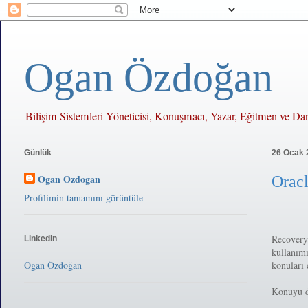
Ogan Özdoğan
Bilişim Sistemleri Yöneticisi, Konuşmacı, Yazar, Eğitmen ve D
Günlük
26 Ocak
Ogan Ozdogan
Orac
Profilimin tamamını görüntüle
Recovery
LinkedIn
kullanım
konuları 
Ogan Özdoğan
Konuyu d