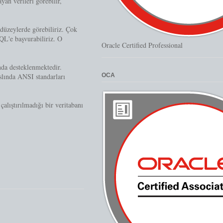
yan verileri görebilir,
 düzeylerde görebiliriz. Çok
SQL'e başvurabiliriz. O
Oracle Certified Professional
nda desteklenmektedir.
OCA
Aslında ANSI standarları
alıştırılmadığı bir veritabanı