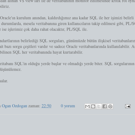
ndan alınan V$ view'ları ile de veritabanının monitör edilmesinde kritik rol oyna
iliriz.
 Oracle'ın kurulum anından, kaldırdığımız ana kadar SQL ile her işimizi belirli
i durumlarda, mesela veritabanına giren kullanıcıların takip edilmesi gibi, PL/
ise işlerimiz çok daha rahat olacaktır, PL/SQL ile.
dartlarının belirlediği SQL sorguları, günümüzde bütün ilişkisel veritabanları
ait bazı sorgu çeşitleri vardır ve sadece Oracle veritabanlarında kullanılabilir. 
bilinen SQL her veritabanında hayat kurtarabilir.
ritabanı SQL'in olduğu yerde başlar ve olmadığı yerde biter. SQL sorgularının ç
düşünülemez.
malar.
n
Ogan Ozdogan
zaman:
22:50
0 yorum