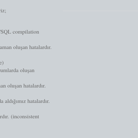
iz;
L/SQL compilation
man oluşan hatalardır.
e)
rumlarda oluşan
n oluşan hatalardır.
 aldığımız hatalardır.
dır. (inconsistent