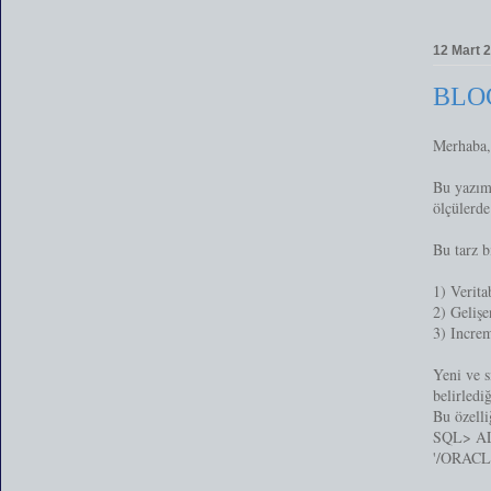
12 Mart 
BLO
Merhaba,
Bu yazımd
ölçüler
Bu tarz b
1) Verita
2) Gelişe
3) Increm
Yeni ve s
belirlediğ
Bu özelli
SQL> A
'/ORAC