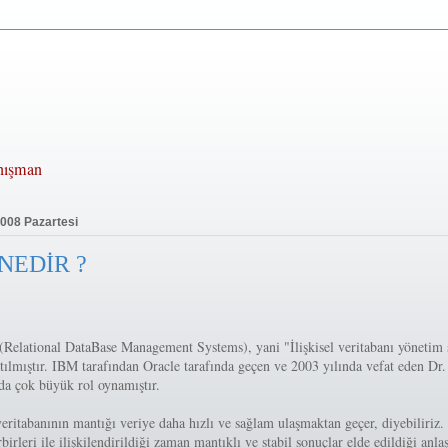
anışman
2008 Pazartesi
NEDİR ?
lational DataBase Management Systems), yani "İlişkisel veritabanı yönetim si
atılmıştır. IBM tarafından Oracle tarafında geçen ve 2003 yılında vefat eden Dr
da çok büyük rol oynamıştır.
 veritabanının mantığı veriye daha hızlı ve sağlam ulaşmaktan geçer, diyebiliriz.
rbirleri ile ilişkilendirildiği zaman mantıklı ve stabil sonuçlar elde edildiği anlaş