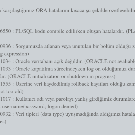
a karşılaştığımız ORA hatalarını kısaca şu şekilde özetleyebilir
550 : PL/SQL kodu compile edilirken oluşan hatalardır. (P
936 : Sorgumuzda atlanan veya unutulan bir bölüm olduğu za
g expression)
034 : Oracle veritabanı açık değildir. (ORACLE not avaliabl
033 : Oracle kapatılma sürecindeyken log on olduğumuz du
dır. (ORACLE initialization or shutdown in progress)
55 : Üzerine veri kaydedilmiş rollback kayıtları olduğu zama
ot too old)
17 : Kullanıcı adı veya parolayı yanlış girdiğimiz durumlarda
id username/password; logon denied)
32 : Veri tipleri (data type) uyuşmadığında aldığımız hatalar
es)