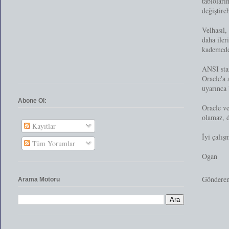
tabloları
değiştireb
Velhasıl,
daha iler
kademede 
ANSI stan
Oracle'a 
uyarınca 
Abone Ol:
Oracle ve
olamaz, 
Kayıtlar
İyi çalış
Tüm Yorumlar
Ogan
Göndere
Arama Motoru