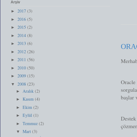
Arşiv
2017
(3)
►
2016
(5)
►
2015
(2)
►
2014
(8)
►
2013
(6)
►
ORA
2012
(26)
►
2011
(56)
Merhab
►
2010
(50)
►
2009
(15)
►
Oracle 
2008
(23)
▼
sorgula
Aralık
(2)
►
başlar 
Kasım
(4)
►
Ekim
(2)
►
Eylül
(1)
►
Destek 
Temmuz
(2)
►
çözmeni
Mart
(3)
▼