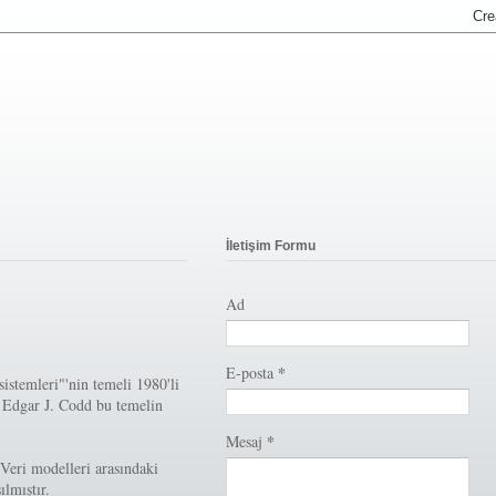
İletişim Formu
Ad
*
E-posta
stemleri"'nin temeli 1980'li
. Edgar J. Codd bu temelin
*
Mesaj
 Veri modelleri arasındaki
ılmıştır.