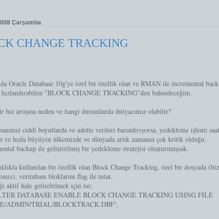
2008 Çarşamba
CK CHANGE TRACKING
a Oracle Database 10g'ye özel bir özellik olan ve RMAN ile incremental backu
de hızlandırabilen "BLOCK CHANGE TRACKING"den bahsedeceğim.
ir hız artışına neden ve hangi durumlarda ihtiyacımız olabilir?
banımız ciddi boyutlarda ve adette verileri barındırıyorsa, yedekleme işlemi saatl
n ve hızla büyüyen ülkemizde ve dünyada artık zamanın çok kritik olduğu.
ental backup ile geliştirilmiş bir yedekleme stratejisi oluşturmuşsak.
ıklıkla kullanılan bir özellik olan Block Change Tracking, özel bir dosyada (b
imiz), veritabanı bloklarını flag ile tutar.
ği aktif hale getirebilmek için ise;
LTER DATABASE ENABLE BLOCK CHANGE TRACKING USING FILE
LE/ADMIN/TRIAL/BLOCKTRACK.DBF';