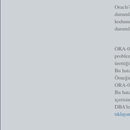
Oracle'
durumla
kodunu
duruml
ORA-00
problem
ürettiği
Bu hata
Örneği
ORA-00
Bu hata
içerisi
DBA'ler
tıklayı