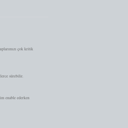
plarımızı çok kritik
erce sürebilir.
izim enable ederken