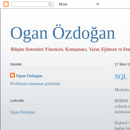
Ogan Özdoğan
Bilişim Sistemleri Yöneticisi, Konuşmacı, Yazar, Eğitmen ve D
Günlük
17 Mart 
Ogan Ozdogan
SQL 
Profilimin tamamını görüntüle
Merhaba,
RDBMS (Re
LinkedIn
yıllarda 
atılmasın
Ogan Özdoğan
İlişkisel
bağlar bi