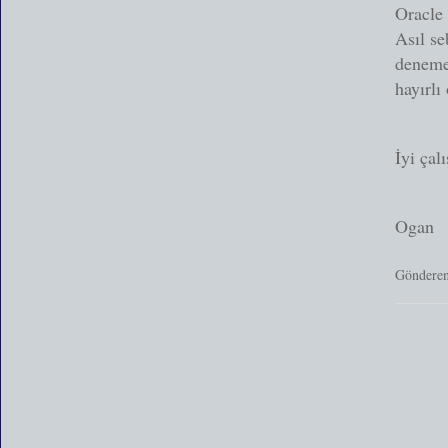
Oracle 
Asıl se
deneme
hayırlı
İyi çal
Ogan
Göndere