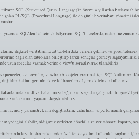
itibaren SQL (Structured Query Language)'in önemi o yıllardan başlayarak hızlı
a gelen PL/SQL (Procedural Language) ile de günlük veritabanı yönetimi işle
lmuştur.
bu yazımda SQL'den bahsetmek istiyorum. SQL'i nerelerde, neden, ne zaman ve 
larını, ilişkisel veritabanına ait tablolardaki verileri çekmek ve görüntülemek 
 birbirine bağlı olan tablolarla birleştirip farklı sonuçlar görmeyi sağlayabiliriz.
inde uzun sorgular yazmak yerine o view'u sorgulayarak ulaşabiliriz.
 sequenceler, synonymler, viewlar vb. objeler yaratmak için SQL kullanırız. Ku
 dağıtılan hakları geri almak ve kullanıcıları düşürmek için de kullanırız.
itabanlarında kendi veritabanımıza bağlı iken sorgular çalıştırabilir, gerekli yet
unda veritabanının yapısını değiştirebiliriz.
ının memory parametrelerini değiştirebilir, daha hızlı ve performanslı çalışması
ının yedeğini alabilir, aldığımız yedekten dönebilir ve veritabanını kapatıp, açab
ritabanında kayıtlı olan paketlerden özel fonksiyonları kullarak hesaplama işle