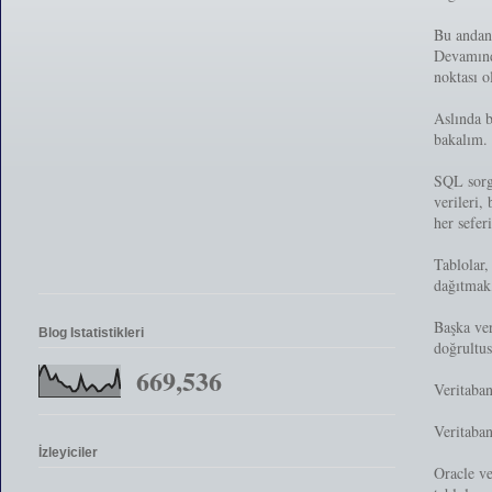
Bu andan 
Devamınd
noktası o
Aslında 
bakalım.
SQL sorgu
verileri,
her sefer
Tablolar,
dağıtmak,
Başka ver
Blog Istatistikleri
doğrultus
669,536
Veritaban
Veritaban
İzleyiciler
Oracle ve