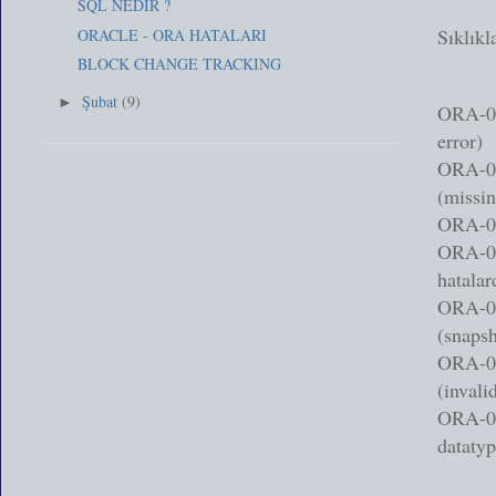
SQL NEDİR ?
Sıklıkl
ORACLE - ORA HATALARI
BLOCK CHANGE TRACKING
Şubat
(9)
►
ORA-06
error)
ORA-00
(missin
ORA-01
ORA-01
hatalar
ORA-015
(snapsh
ORA-010
(inval
ORA-009
datatyp