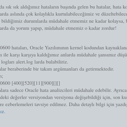
da sık sık aldığımız hataların başında gelen bu hatalar, hata 
rda aslında çok kolaylıkla kurtulabileceğimiz ve düzeltebilec
 bildiğimiz durumlarda müdahale etmemiz ne kadar kolaysa, 
arda da yorum yapıp, müdahale etmemiz o kadar zordur!
600 hataları, Oracle Yazılımının kernel kodundan kaynaklana
 ile karşı karşıya kaldığımız anlarda müdahale şansımız düşü
 logları alert.log larda bulabiliriz.
lar beraberinde bir takım argümanları da getirmektedir.
n;
600 [400][520][11][900][][]
lara sadece Oracle hata analizcileri müdahale edebilir. Ayrıc
ndeki değerler versiyondan versiyona değişebildiği için, son ku
e ezberlemeleri tavsiye edilmez. Daha detaylı bilgi için yazd
nız
.