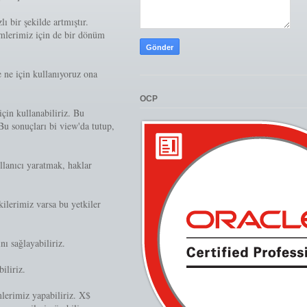
 bir şekilde artmıştır.
mlerimiz için de bir dönüm
ne için kullanıyoruz ona
OCP
için kullanabiliriz. Bu
 Bu sonuçları bi view'da tutup,
llanıcı yaratmak, haklar
kilerimiz varsa bu yetkiler
nı sağlayabiliriz.
iliriz.
mlerimiz yapabiliriz. X$