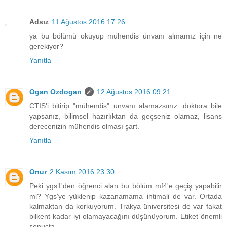
Adsız
11 Ağustos 2016 17:26
ya bu bölümü okuyup mühendis ünvanı almamız için ne
gerekiyor?
Yanıtla
Ogan Ozdogan
12 Ağustos 2016 09:21
CTIS'i bitirip "mühendis" unvanı alamazsınız. doktora bile
yapsanız, bilimsel hazırlıktan da geçseniz olamaz, lisans
derecenizin mühendis olması şart.
Yanıtla
Onur
2 Kasım 2016 23:30
Peki ygs1'den öğrenci alan bu bölüm mf4'e geçiş yapabilir
mi? Ygs'ye yüklenip kazanamama ihtimali de var. Ortada
kalmaktan da korkuyorum. Trakya üniversitesi de var fakat
bilkent kadar iyi olamayacağını düşünüyorum. Etiket önemli
sonuçta.