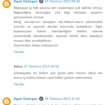
Ogan Ozdogan
19 Temmuz 2013 09:30
Bilgisayar işi bitti sözünü kim söylemişse çok talihsiz olmuş.
Bilgisizliğine vereceğim zira bilgi olmadan sayarını
görememesi normal.
Altuğ, sorularının cevapları ctis.bilkent.edu.tr adresindeki
zorunlu ve seçmeli dersler kısmında bulabilirsin. Eğer
bulamazsan bölüm sekreterliğine telefon ederek
mühendislik fakültesinden seçmeli teknik ders alabiliyor
musun diye soradabilirsin.
Seçiminden dolayı kutluyorum.
Yanıtla
Adsız
27 Temmuz 2013 04:50
arkadaşalar bu bölüm çok güzel peki mezun olduk tan
sonra iş bulma imkanı nasıl lütfen yardım edermisiniz
Yanıtla
Ogan Ozdogan
28 Temmuz 2013 11:50