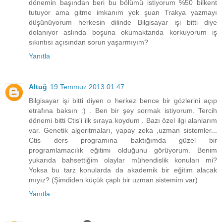
dönemin başından beri bu bölümü istiyorum %50 bilkent
tutuyor ama gitme imkanım yok şuan Trakya yazmayı
düşünüyorum herkesin dilinde Bilgisayar işi bitti diye
dolanıyor aslında boşuna okumaktanda korkuyorum iş
sıkıntısı açısından sorun yaşarmıyım?
Yanıtla
Altuğ
19 Temmuz 2013 01:47
Bilgisayar işi bitti diyen o herkez bence bir gözlerini açıp
etrafına baksın :) . Ben bir şey sormak istiyorum. Tercih
dönemi bitti Ctis'i ilk sıraya koydum . Bazı özel ilgi alanlarım
var. Genetik algoritmaları, yapay zeka ,uzman sistemler...
Ctis ders programına baktığımda güzel bir
programlamacılık eğitimi olduğunu görüyorum. Benim
yukarıda bahsettiğim olaylar mühendislik konuları mi?
Yoksa bu tarz konularda da akademik bir eğitim alacak
mıyız? (Şimdiden küçük çaplı bir uzman sistemim var)
Yanıtla