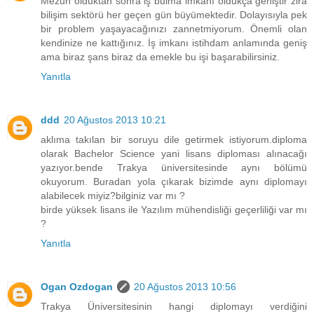
Mezun olduktan sonra iş bulma imkanı oldukça geniştir zira
bilişim sektörü her geçen gün büyümektedir. Dolayısıyla pek
bir problem yaşayacağınızı zannetmiyorum. Önemli olan
kendinize ne kattığınız. İş imkanı istihdam anlamında geniş
ama biraz şans biraz da emekle bu işi başarabilirsiniz.
Yanıtla
ddd
20 Ağustos 2013 10:21
aklıma takılan bir soruyu dile getirmek istiyorum.diploma
olarak Bachelor Science yani lisans diploması alınacağı
yazıyor.bende Trakya üniversitesinde aynı bölümü
okuyorum. Buradan yola çıkarak bizimde aynı diplomayı
alabilecek miyiz?bilginiz var mı ?
birde yüksek lisans ile Yazılım mühendisliği geçerliliği var mı
?
Yanıtla
Ogan Ozdogan
20 Ağustos 2013 10:56
Trakya Üniversitesinin hangi diplomayı verdiğini