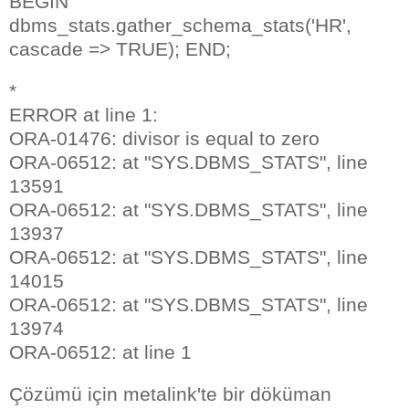
BEGIN
dbms_stats.gather_schema_stats('HR',
cascade => TRUE); END;
*
ERROR at line 1:
ORA-01476: divisor is equal to zero
ORA-06512: at "SYS.DBMS_STATS", line
13591
ORA-06512: at "SYS.DBMS_STATS", line
13937
ORA-06512: at "SYS.DBMS_STATS", line
14015
ORA-06512: at "SYS.DBMS_STATS", line
13974
ORA-06512: at line 1
Çözümü için metalink'te bir döküman