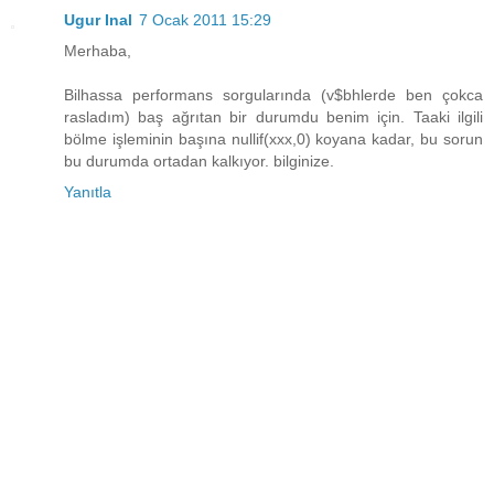
Ugur Inal
7 Ocak 2011 15:29
Merhaba,
Bilhassa performans sorgularında (v$bhlerde ben çokca
rasladım) baş ağrıtan bir durumdu benim için. Taaki ilgili
bölme işleminin başına nullif(xxx,0) koyana kadar, bu sorun
bu durumda ortadan kalkıyor. bilginize.
Yanıtla