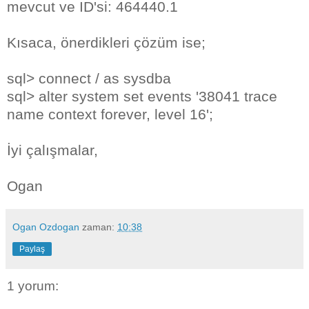
mevcut ve ID'si: 464440.1
Kısaca, önerdikleri çözüm ise;
sql> connect / as sysdba
sql> alter system set events '38041 trace
name context forever, level 16';
İyi çalışmalar,
Ogan
Ogan Ozdogan
zaman:
10:38
Paylaş
1 yorum: