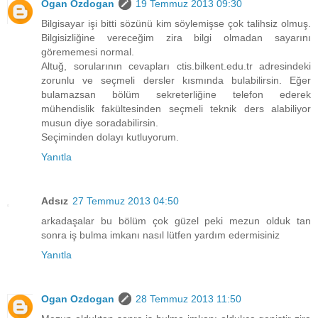
Ogan Ozdogan
19 Temmuz 2013 09:30
Bilgisayar işi bitti sözünü kim söylemişse çok talihsiz olmuş.
Bilgisizliğine vereceğim zira bilgi olmadan sayarını
görememesi normal.
Altuğ, sorularının cevapları ctis.bilkent.edu.tr adresindeki
zorunlu ve seçmeli dersler kısmında bulabilirsin. Eğer
bulamazsan bölüm sekreterliğine telefon ederek
mühendislik fakültesinden seçmeli teknik ders alabiliyor
musun diye soradabilirsin.
Seçiminden dolayı kutluyorum.
Yanıtla
Adsız
27 Temmuz 2013 04:50
arkadaşalar bu bölüm çok güzel peki mezun olduk tan
sonra iş bulma imkanı nasıl lütfen yardım edermisiniz
Yanıtla
Ogan Ozdogan
28 Temmuz 2013 11:50