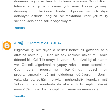
dönemin başından beri bu bölümü istiyorum %50 bilkent
tutuyor ama gitme imkanım yok şuan Trakya yazmayı
düşünüyorum herkesin dilinde Bilgisayar işi bitti diye
dolanıyor aslında boşuna okumaktanda korkuyorum iş
sıkıntısı açısından sorun yaşarmıyım?
Yanıtla
Altuğ
19 Temmuz 2013 01:47
Bilgisayar işi bitti diyen o herkez bence bir gözlerini açıp
etrafına baksın :) . Ben bir şey sormak istiyorum. Tercih
dönemi bitti Ctis'i ilk sıraya koydum . Bazı özel ilgi alanlarım
var. Genetik algoritmaları, yapay zeka ,uzman sistemler...
Ctis ders programına baktığımda güzel bir
programlamacılık eğitimi olduğunu görüyorum. Benim
yukarıda bahsettiğim olaylar mühendislik konuları mi?
Yoksa bu tarz konularda da akademik bir eğitim alacak
mıyız? (Şimdiden küçük çaplı bir uzman sistemim var)
Yanıtla