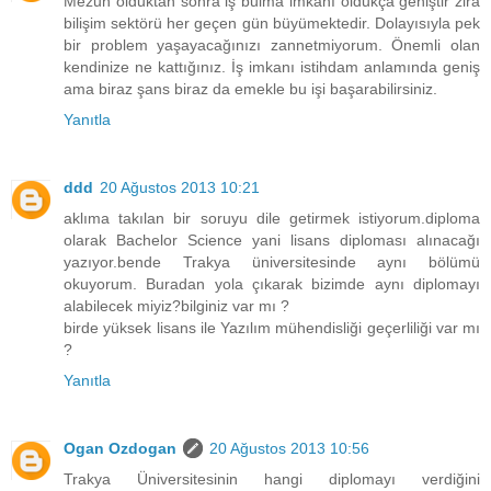
Mezun olduktan sonra iş bulma imkanı oldukça geniştir zira
bilişim sektörü her geçen gün büyümektedir. Dolayısıyla pek
bir problem yaşayacağınızı zannetmiyorum. Önemli olan
kendinize ne kattığınız. İş imkanı istihdam anlamında geniş
ama biraz şans biraz da emekle bu işi başarabilirsiniz.
Yanıtla
ddd
20 Ağustos 2013 10:21
aklıma takılan bir soruyu dile getirmek istiyorum.diploma
olarak Bachelor Science yani lisans diploması alınacağı
yazıyor.bende Trakya üniversitesinde aynı bölümü
okuyorum. Buradan yola çıkarak bizimde aynı diplomayı
alabilecek miyiz?bilginiz var mı ?
birde yüksek lisans ile Yazılım mühendisliği geçerliliği var mı
?
Yanıtla
Ogan Ozdogan
20 Ağustos 2013 10:56
Trakya Üniversitesinin hangi diplomayı verdiğini