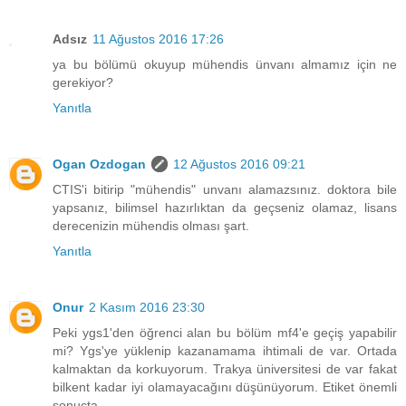
Adsız
11 Ağustos 2016 17:26
ya bu bölümü okuyup mühendis ünvanı almamız için ne
gerekiyor?
Yanıtla
Ogan Ozdogan
12 Ağustos 2016 09:21
CTIS'i bitirip "mühendis" unvanı alamazsınız. doktora bile
yapsanız, bilimsel hazırlıktan da geçseniz olamaz, lisans
derecenizin mühendis olması şart.
Yanıtla
Onur
2 Kasım 2016 23:30
Peki ygs1'den öğrenci alan bu bölüm mf4'e geçiş yapabilir
mi? Ygs'ye yüklenip kazanamama ihtimali de var. Ortada
kalmaktan da korkuyorum. Trakya üniversitesi de var fakat
bilkent kadar iyi olamayacağını düşünüyorum. Etiket önemli
sonuçta.