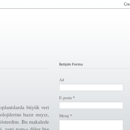
İletişim Formu
Ad
*
E-posta
oplantılarda büyük veri
lojilerine hazır mıyız,
*
Mesaj
 gösterdim. Bu makalede
, yani nam-ı diğer big