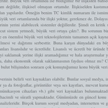
erdir. Büyük veri ortamında ise bildiğimiz bir ilişkiden bahs
am değildir, ilişkisel olmayan ortamdır. İlişkiselden kastımız
 olan yapılardır. Örneğin benim TC kimlik numaram ile ismim
üyük veri ortamlarında bir ilişki yoktur, gerekmez de. Dolayı
erinin yerini alabilecek sistemler değillerdir. Şimdi en kritik
ut sistem yetmedi, büyük veri ortaya çıktı?. Bu sorunun bir
e en önemlisi büyük veri teknolojilerinin tamamen açık kayna
rilmesi ve dağıtımı serbesttir. Buna karşın dünyadaki en büyü
anları lisanslıdır ve ücretlidir. Lisanslı ve ücretli bir üründ
iyi saklamak yerine ilişki aramadığımız ve hala araştırmalar 
a, daha ekonomik olarak saklanmasının faydası olmaz mı? Cev
 bulut bilişimden sonraen çok konuştuğumuz konu büyük veri
erinin belirli veri kaynakları olabilir. Bunlar sosyal medya, i
r ya da fotoğraflar, görüntüler veya ses kayıtları, mevcut kurum
omünikasyon cihazları vb.) gibi veri kaynakları bulunmaktad
i, hacimli ve süratli yapmaktadır. Günümüzde en güncel konu
analizleridir. Birçok kurum sosyal medyadan, internetten ve g