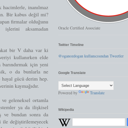
ek hacimlerle, inanılmaz
in. Bir kabus değil mi?
yapan firmalar olduğunu
Oracle Certified Associate
 işlerini aksamadan
Twitter Timeline
kat bir V daha var ki
@oganozdogan kullanıcısından Tweetler
eriyi kullanırken elde
a barındırmak için yeni
sik, o da bunlarla ne
Google Translate
= hayal gücü derim hep.
 verinin kaymağıdır.
Powered by
Translate
 ve geleneksel ortamla
stemler ya da ilişkisel
Wikipedia
iş ve bundan sonra da
 ile değiştirilemeyecek