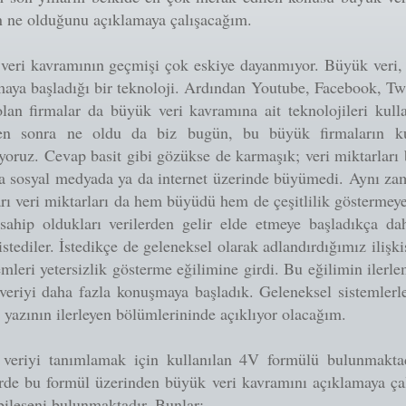
n ne olduğunu açıklamaya çalışacağım.
veri kavramının geçmişi çok eskiye dayanmıyor. Büyük veri, 
aya başladığı bir teknoloji. Ardından Youtube, Facebook, Twi
olan firmalar da büyük veri kavramına ait teknolojileri kull
en sonra ne oldu da biz bugün, bu büyük firmaların kull
oruz. Cevap basit gibi gözükse de karmaşık; veri miktarları 
ca sosyal medyada ya da internet üzerinde büyümedi. Aynı za
rı veri miktarları da hem büyüdü hem de çeşitlilik göstermey
sahip oldukları verilerden gelir elde etmeye başladıkça dah
stediler. İstedikçe de geleneksel olarak adlandırdığımız ilişki
emleri yetersizlik gösterme eğilimine girdi. Bu eğilimin ilerl
veriyi daha fazla konuşmaya başladık. Geleneksel sistemlerl
ı yazının ilerleyen bölümlerininde açıklıyor olacağım.
veriyi tanımlamak için kullanılan 4V formülü bulunmakt
rde bu formül üzerinden büyük veri kavramını açıklamaya ça
bileşeni bulunmaktadır. Bunlar;