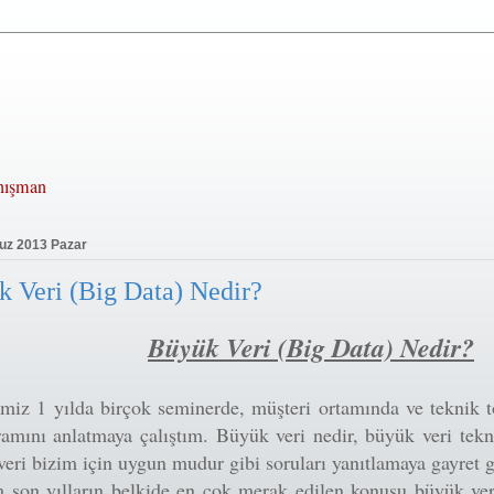
anışman
z 2013 Pazar
 Veri (Big Data) Nedir?
Büyük Veri (Big Data) Nedir?
miz 1 yılda birçok seminerde, müşteri ortamında ve teknik t
amını anlatmaya çalıştım. Büyük veri nedir, büyük veri tekno
eri bizim için uygun mudur gibi soruları yanıtlamaya gayret
 son yılların belkide en çok merak edilen konusu büyük veri