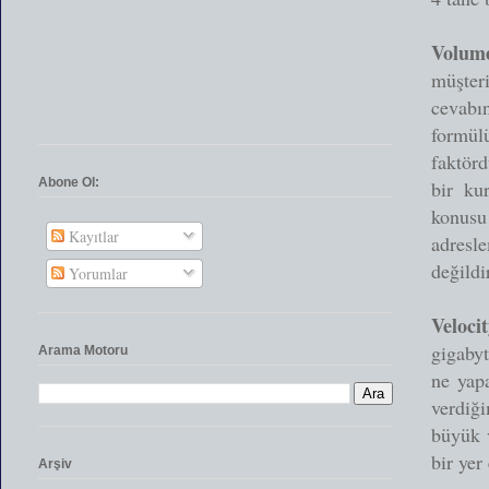
Volum
müşter
cevabı
formülü
faktörd
Abone Ol:
bir kur
konusu 
Kayıtlar
adresl
değildi
Yorumlar
Veloci
gigabyt
Arama Motoru
ne yapa
verdiği
büyük v
bir yer
Arşiv