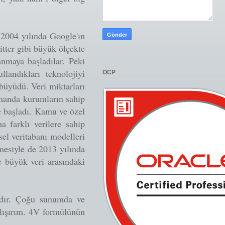
2004 yılında Google'ın
tter gibi büyük ölçekte
anmaya başladılar. Peki
andıkları teknolojiyi
OCP
büyüdü. Veri miktarları
manda kurumların sahip
e başladı. Kamu ve özel
a farklı verilere sahip
sel veritabanı modelleri
emesiyle de 2013 yılında
e büyük veri arasındaki
adır. Çoğu sunumda ve
lışırım. 4V formülünün