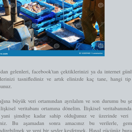
'dan gelenleri, facebook'tan çektiklerinizi ya da internet gün
lerinizi tasniflediniz ve artık elinizde kaç tane, hangi ti
rsunuz.
lığına büyük veri ortamından ayrılalım ve son durumu bu şe
ilişkisel veritabanı ortamına dönelim. İlişkisel veritabanınd
, yani şimdiye kadar sahip olduğunuz ve üzerinde veri m
riniz. Bu aşamadan sonra amacınız bu verilerle, gemi
endirebilmek ve yeni bir şeyler keşfetmek. Hayal gücünüz bura