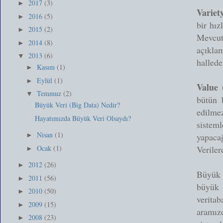
2017
(3)
►
Variety
2016
(5)
►
bir hız
2015
(2)
►
Mevcut 
2014
(8)
►
açıkl
2013
(6)
▼
hallede
Kasım
(1)
►
Eylül
(1)
►
Value 
Temmuz
(2)
▼
bütün 
Büyük Veri (Big Data) Nedir?
edilmez
Hayatımızda Büyük Veri Olsaydı?
sistem
Nisan
(1)
yapacağ
►
Ocak
(1)
Veriler
►
2012
(26)
►
Büyük 
2011
(56)
►
büyük 
2010
(50)
►
verita
2009
(15)
►
aramız
2008
(23)
►