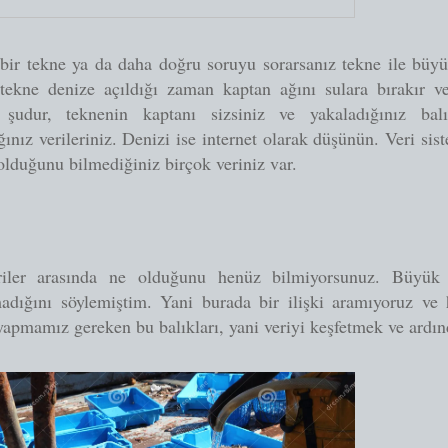
ir tekne ya da daha doğru soruyu sorarsanız tekne ile büyük
 tekne denize açıldığı zaman kaptan ağını sulara bırakır ve
şudur, teknenin kaptanı sizsiniz ve yakaladığınız bal
ğınız verileriniz. Denizi ise internet olarak düşünün. Veri si
olduğunu bilmediğiniz birçok veriniz var.
iler arasında ne olduğunu henüz bilmiyorsunuz. Büyük v
adığını söylemiştim. Yani burada bir ilişki aramıyoruz v
apmamız gereken bu balıkları, yani veriyi keşfetmek ve ardı