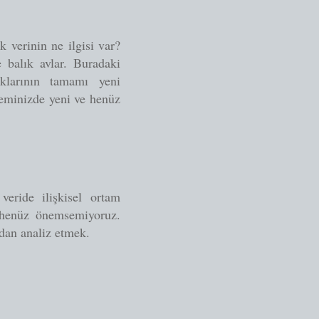
 verinin ne ilgisi var?
 balık avlar. Buradaki
ıklarının tamamı yeni
steminizde yeni ve henüz
eride ilişkisel ortam
e henüz önemsemiyoruz.
ndan analiz etmek.