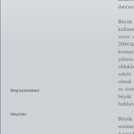
data'nı
Büyük 
kullanm
verisi 
2004'd
konuşuy
yalnız
oldukla
sektör 
olmak i
ve sist
Blog Istatistikleri
büyük 
farklar
İzleyiciler
Büyük 
semine
4 tane 