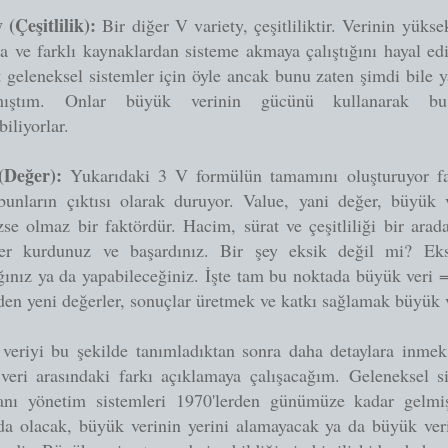
 (Çeşitlilik):
Bir diğer V variety, çeşitliliktir. Verinin yüks
la ve farklı kaynaklardan sisteme akmaya çalıştığını hayal ed
geleneksel sistemler için öyle ancak bunu zaten şimdi bile 
amıştım. Onlar büyük verinin gücünü kullanarak bu
biliyorlar.
(Değer):
Yukarıdaki 3 V formülün tamamını oluşturuyor fa
bunların çıktısı olarak duruyor. Value, yani değer, büyük v
se olmaz bir faktördür. Hacim, sürat ve çeşitliliği bir arad
ler kurdunuz ve başardınız. Bir şey eksik değil mi? Ek
ınız ya da yapabileceğiniz. İşte tam bu noktada büyük veri 
den yeni değerler, sonuçlar üretmek ve katkı sağlamak büyük
veriyi bu şekilde tanımladıktan sonra daha detaylara inmek
veri arasındaki farkı açıklamaya çalışacağım. Geleneksel si
banı yönetim sistemleri 1970'lerden günümüze kadar gelm
da olacak, büyük verinin yerini alamayacak ya da büyük veri