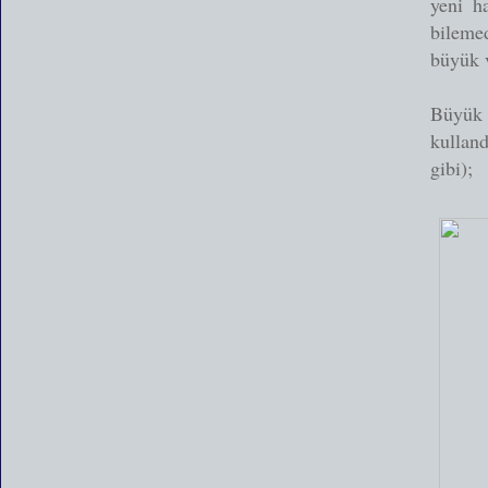
yeni h
bileme
büyük v
Büyük 
kullan
gibi);