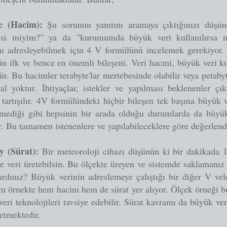
e (Hacim):
Şu sorunun yanıtını aramaya çıktığınızı düşün
isi miyim?" ya da "kurumumda büyük veri kullanılırsa 
nı adresleyebilmek için 4 V formülünü incelemek gerekiyor
n ilk ve bence en önemli bileşeni. Veri hacmi, büyük veri ku
ür. Bu hacimler terabyte'lar mertebesinde olabilir veya petaby
al yoktur. İhtiyaçlar, istekler ve yapılması beklenenler çık
tartışılır. 4V formülündeki hiçbir bileşen tek başına büyük v
emediği gibi hepsinin bir arada olduğu durumlarda da büyük 
r. Bu tamamen istenenlere ve yapılabileceklere göre değerlendi
ty (Sürat):
Bir meteoroloji cihazı düşünün ki bir dakikada 
e veri üretebilsin. Bu ölçekte üreyen ve sistemde saklamanız 
rdınız? Büyük verinin adreslemeye çalıştığı bir diğer V velo
m örnekte hem hacim hem de sürat yer alıyor. Ölçek örneği bu
eri teknolojileri tavsiye edebilir. Sürat kavramı da büyük ve
 etmektedir.