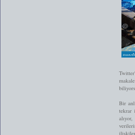
Twitter
makale
biliyo
Bir an
tekrar 
alıyor
verile
ilişkil