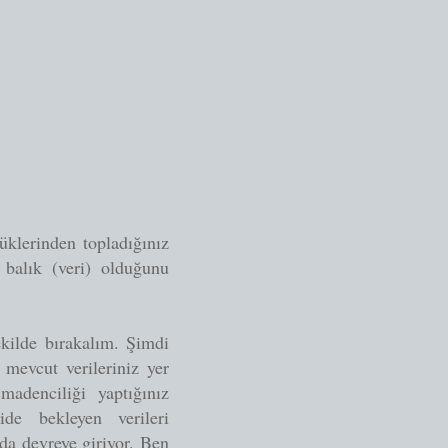
lüklerinden topladığınız
p balık (veri) olduğunu
kilde bırakalım. Şimdi
a mevcut verileriniz yer
adenciliği yaptığınız
de bekleyen verileri
da devreye giriyor. Ben