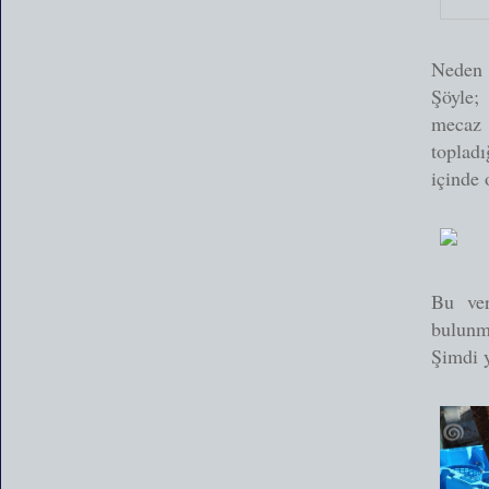
Neden b
Şöyle;
mecaz 
topladı
içinde 
Bu ver
bulunm
Şimdi y