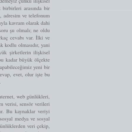
edemeyiz çünkü ilişkisel
 birbirleri arasında bir
, adresim ve telefonum
sıyla kavram olarak dahi
 soru şu olmalı; ne oldu
kaç cevabı var. İlki ve
k kodlu olmasıdır, yani
k şirketlerin ilişkisel
e bu kadar büyük ölçekte
yapabileceğimiz yeni bir
ap, evet, olur işte bu
.
nternet, web günlükleri,
 verisi, sensör verileri
ır. Bu kaynaklar veriyi
 sosyal medya ve sosyal
ünlüklerden veri çekip,