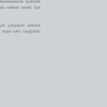
t durumumuzda nedenini
sını tahmin etmek için
n çalıştığım şirketin
ı hayal edin (aşağıdaki