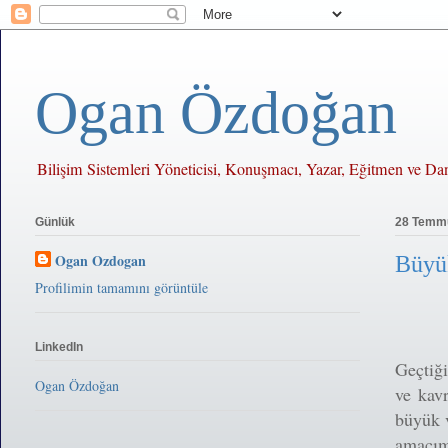
Ogan Özdoğan
Bilişim Sistemleri Yöneticisi, Konuşmacı, Yazar, Eğitmen ve D
Günlük
28 Temmu
Ogan Ozdogan
Büyük
Profilimin tamamını görüntüle
LinkedIn
Geçtiği
Ogan Özdoğan
ve kavr
büyük v
amacım