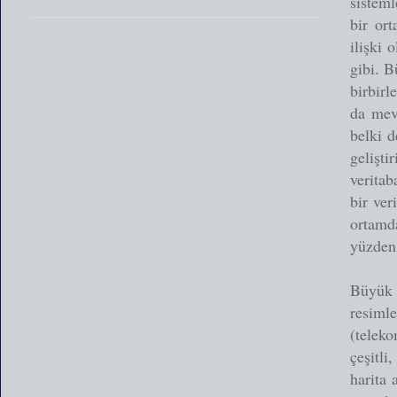
sisteml
bir ort
ilişki
gibi. B
birbirl
da mevc
belki d
gelişti
veritab
bir ver
ortamd
yüzden
Büyük v
resimle
(telek
çeşitl
harita 