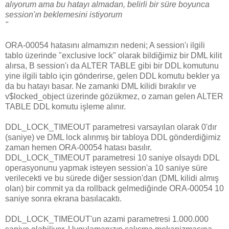
alıyorum ama bu hatayı almadan, belirli bir süre boyunca
session'ın beklemesini istiyorum
"
ORA-00054 hatasını almamızın nedeni; A session'ı ilgili
tablo üzerinde "exclusive lock" olarak bildiğimiz bir DML kilit
alırsa, B session'ı da ALTER TABLE gibi bir DDL komutunu
yine ilgili tablo için gönderirse, gelen DDL komutu bekler ya
da bu hatayı basar. Ne zamanki DML kilidi bırakılır ve
v$locked_object üzerinde gözükmez, o zaman gelen ALTER
TABLE DDL komutu işleme alınır.
DDL_LOCK_TIMEOUT parametresi varsayılan olarak 0'dır
(saniye) ve DML lock alınmış bir tabloya DDL gönderdiğimiz
zaman hemen ORA-00054 hatası basılır.
DDL_LOCK_TIMEOUT parametresi 10 saniye olsaydı DDL
operasyonunu yapmak isteyen session'a 10 saniye süre
verilecekti ve bu sürede diğer session'dan (DML kilidi almış
olan) bir commit ya da rollback gelmediğinde ORA-00054 10
saniye sonra ekrana basılacaktı.
DDL_LOCK_TIMEOUT'un azami parametresi 1.000.000