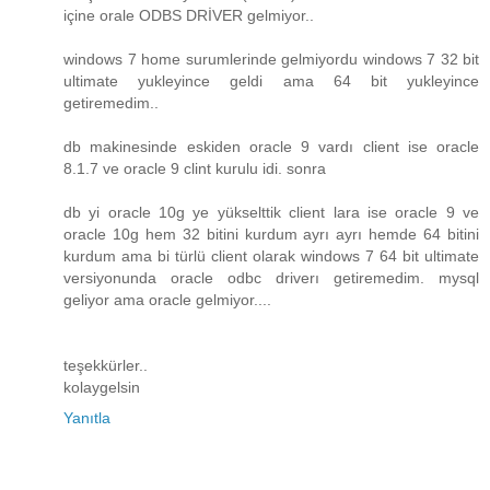
içine orale ODBS DRİVER gelmiyor..
windows 7 home surumlerinde gelmiyordu windows 7 32 bit
ultimate yukleyince geldi ama 64 bit yukleyince
getiremedim..
db makinesinde eskiden oracle 9 vardı client ise oracle
8.1.7 ve oracle 9 clint kurulu idi. sonra
db yi oracle 10g ye yükselttik client lara ise oracle 9 ve
oracle 10g hem 32 bitini kurdum ayrı ayrı hemde 64 bitini
kurdum ama bi türlü client olarak windows 7 64 bit ultimate
versiyonunda oracle odbc driverı getiremedim. mysql
geliyor ama oracle gelmiyor....
teşekkürler..
kolaygelsin
Yanıtla