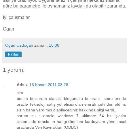
saniye olabiliyor. Uygulamanızın çalışma mekanizmasına
göre bu parametre ile oynamanız faydalı da olabilir zararlıda.
İyi çalışmalar.
Ogan
Ogan Ozdogan
zaman:
16:38
Paylaş
1 yorum:
Adsız
16 Kasım 2011 08:28
slm..
benim bi sorum olacak. blogunuzu bi oracle seminerinde
oracle Teknoloji satış yöneticisi olan emrah çetinden aldım.
sizin bana yardımcı olabileceğiniz hakkında bilgi verdi..
sorum su : oracle windows 7 ultimate 64 bit işletim
sisteminde oracle 'ın hangi client'ını kurduysam yönetimsel
araçlarda Veri Kaynakları (ODBC)