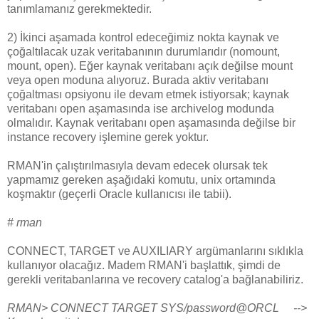
tanımlamanız gerekmektedir.
2) İkinci aşamada kontrol edeceğimiz nokta kaynak ve
çoğaltılacak uzak veritabanının durumlarıdır (nomount,
mount, open). Eğer kaynak veritabanı açık değilse mount
veya open moduna alıyoruz. Burada aktiv veritabanı
çoğaltması opsiyonu ile devam etmek istiyorsak; kaynak
veritabanı open aşamasında ise archivelog modunda
olmalıdır. Kaynak veritabanı open aşamasında değilse bir
instance recovery işlemine gerek yoktur.
RMAN'in çalıştırılmasıyla devam edecek olursak tek
yapmamız gereken aşağıdaki komutu, unix ortamında
koşmaktır (geçerli Oracle kullanıcısı ile tabii).
# rman
CONNECT, TARGET ve AUXILIARY argümanlarını sıklıkla
kullanıyor olacağız. Madem RMAN'i başlattık, şimdi de
gerekli veritabanlarına ve recovery catalog'a bağlanabiliriz.
RMAN> CONNECT TARGET SYS/password@ORCL -->