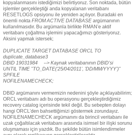
kopyalanmasını istediğimizi belirtiyoruz. Son noktada, bütün
işlemler gerçekleştiği anda kopyalanan veritabanı
RESETLOGS opsiyonu ile yeniden açılıyor. Buradaki en
önemli nokta
FROM ACTIVE DATABASE
argümanının
kullanılmasıdır. Bu argümanla birlikte RMAN'e aktif
veritabanı çoğaltma işlemini yapacağımızı gösteriyoruz.
Aksini yapmak istersek;
DUPLICATE TARGET DATABASE ORCL TO
duplicate_database3
DBID 19031984 --> Kaynak veritabanının DBID'si
UNTIL TIME "TO_DATE('25/04/2011', 'DD/MM/YYYY')"
SPFILE
NOFILENAMECHECK;
DBID argümanını vermemizin nedenini şöyle açıklayabilirim;
ORCL veritabanı adı bu operasyonu gerçekleştirdiğimiz
recovery catalog içerisinde tekil değil. Bu sebepten dolayı
hangi ORCL'den bahsettiğimizi göstermek zorundayız.
NOFILENAMECHECK argümanını da birincil veritabanı ile
uzak çoğaltılacak veritabanı arasında isimsel bir ilişki sorunu
oluşmaması için yazdık. Bu şekilde bütün isimlendirmeler