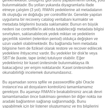
gerekmektedir. Bildiğiniz gibi bunu yapabilmenin birkaç yolu
bulunmaktadır. Bu yolları yukarıda diyagramlarla ifade
etmeye çalıştım (3 yol). RMAN yedeklerine ait metadatanın
ilk oluştuğu ve doğduğu yer controlfile'dır. Genelde yapılan
uygulama bir recovery catalog veritabanı kurmaktır ve
metadata bilgilerini burada saklamaktır. Bunun en büyük
nedeni ise controlfile'in aklında tutabileceği metadata bilgisi
sınırlıyken, saklanabilecek yedek miktarı ve yedeklerin
geçerlilik süreleri (retention period) oldukça değişken ve
uzun vadeli olabilmektedir. Bu bağlamda hem metadata
bilgisine hem de fiziksel olarak restore ve recover edilecek
yedeklere ihtiyacımız vardır. Bu yedekler bir disk'te veya
SBT'de (kaste, tape ünite) tutuluyor olabilir. Eğer
yedekleriniz bir kaset ünitesinde bulunmaktaysa ilk
bakacağınız yer erişim noktalarıdır. Kaset ünitesinden
okunabilirliği incelemek durumundasınız.
Bu aşamadan sonra spfile ve passwordfile gibi Oracle
instance'ına ait dosyaların kontrolünü tamamlamamız
gerekiyor. Bu aşamayı RMAN'e bırakabilirsiniz ancak devri
tamamlamadan önce bakılması gereken bir diğer nokta ise
aradaki bağlantının sağlanıp sağlanmadığı. Bunu
yapabilmek için bir listener oluşturmanız ve tns bilgilerini