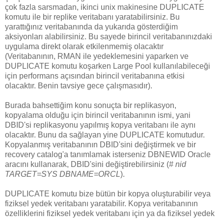
çok fazla sarsmadan, ikinci unix makinesine DUPLICATE
komutu ile bir replike veritabanı yaratabilirsiniz. Bu
yarattığınız veritabanında da yukarıda gösterdiğim
aksiyonları alabilirsiniz. Bu sayede birincil veritabanınızdaki
uygulama direkt olarak etkilenmemiş olacaktır
(Veritabanının, RMAN ile yedeklemesini yaparken ve
DUPLICATE komutu koşarken Large Pool kullanılabileceği
için performans açısından birincil veritabanına etkisi
olacaktır. Benin tavsiye gece çalışmasıdır).
Burada bahsettiğim konu sonuçta bir replikasyon,
kopyalama olduğu için birincil veritabanının ismi, yani
DBID'si replikasyonu yapılmış kopya veritabanı ile aynı
olacaktır. Bunu da sağlayan yine DUPLICATE komutudur.
Kopyalanmış veritabanının DBID'sini değiştirmek ve bir
recovery catalog'a tanımlamak isterseniz DBNEWID Oracle
aracını kullanarak, DBID'sini değiştirebilirsiniz (
# nid
TARGET=SYS DBNAME=ORCL
).
DUPLICATE komutu bize bütün bir kopya oluşturabilir veya
fiziksel yedek veritabanı yaratabilir. Kopya veritabanının
özelliklerini fiziksel yedek veritabanı için ya da fiziksel yedek