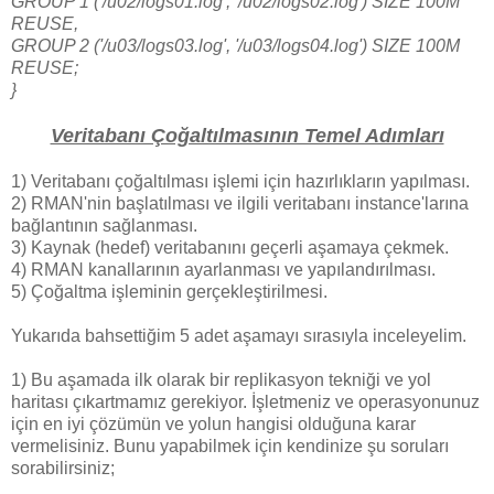
GROUP 1 ('/u02/logs01.log', '/u02/logs02.log') SIZE 100M
REUSE,
GROUP 2 ('/u03/logs03.log', '/u03/logs04.log') SIZE 100M
REUSE;
}
Veritabanı Çoğaltılmasının Temel Adımları
1) Veritabanı çoğaltılması işlemi için hazırlıkların yapılması.
2) RMAN'nin başlatılması ve ilgili veritabanı instance'larına
bağlantının sağlanması.
3) Kaynak (hedef) veritabanını geçerli aşamaya çekmek.
4) RMAN kanallarının ayarlanması ve yapılandırılması.
5) Çoğaltma işleminin gerçekleştirilmesi.
Yukarıda bahsettiğim 5 adet aşamayı sırasıyla inceleyelim.
1) Bu aşamada ilk olarak bir replikasyon tekniği ve yol
haritası çıkartmamız gerekiyor. İşletmeniz ve operasyonunuz
için en iyi çözümün ve yolun hangisi olduğuna karar
vermelisiniz. Bunu yapabilmek için kendinize şu soruları
sorabilirsiniz;