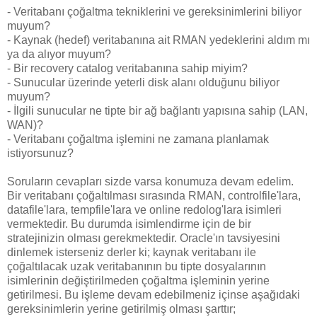
- Veritabanı çoğaltma tekniklerini ve gereksinimlerini biliyor
muyum?
- Kaynak (hedef) veritabanına ait RMAN yedeklerini aldım mı
ya da alıyor muyum?
- Bir recovery catalog veritabanına sahip miyim?
- Sunucular üzerinde yeterli disk alanı olduğunu biliyor
muyum?
- İlgili sunucular ne tipte bir ağ bağlantı yapısına sahip (LAN,
WAN)?
- Veritabanı çoğaltma işlemini ne zamana planlamak
istiyorsunuz?
Soruların cevapları sizde varsa konumuza devam edelim.
Bir veritabanı çoğaltılması sırasında RMAN, controlfile'lara,
datafile'lara, tempfile'lara ve online redolog'lara isimleri
vermektedir. Bu durumda isimlendirme için de bir
stratejinizin olması gerekmektedir. Oracle'ın tavsiyesini
dinlemek isterseniz derler ki; kaynak veritabanı ile
çoğaltılacak uzak veritabanının bu tipte dosyalarının
isimlerinin değiştirilmeden çoğaltma işleminin yerine
getirilmesi. Bu işleme devam edebilmeniz içinse aşağıdaki
gereksinimlerin yerine getirilmiş olması şarttır;