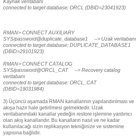
Kaynak veritabanı
connected to target database: ORCL (DBID=23041923)
RMAN> CONNECT AUXILIARY
SYS/password@duplicate_database1 --> Uzak veritabanı
connected to target database: DUPLICATE_DATABASE1
(DBID=29101923)
RMAN> CONNECT CATALOG
SYS/password@ORCL_CAT --> Recovery catalog
veritabanı
connected to target database: ORCL_CAT
(DBID=19031984)
3) Üçüncü aşamada RMAN kanallarının yapılandırılması ve
akışa hazır hale getirilmesi gelmektedir. Uzak
veritabanındaki kanallar yedeğin restore işlemine yardımcı
olan akış kanallarıdır. Bu kanalların nasıl ve ne kadar
kullanılacağı sizin replikasyon tekniğinize ve sistemine
yapısına bağlıdır.