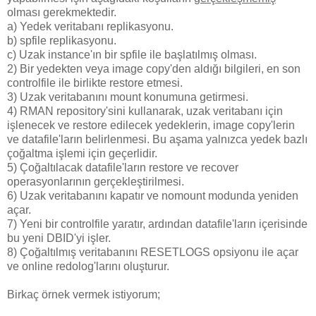
olması gerekmektedir.
a) Yedek veritabanı replikasyonu.
b) spfile replikasyonu.
c) Uzak instance'ın bir spfile ile başlatılmış olması.
2) Bir yedekten veya image copy'den aldığı bilgileri, en son
controlfile ile birlikte restore etmesi.
3) Uzak veritabanını mount konumuna getirmesi.
4) RMAN repository'sini kullanarak, uzak veritabanı için
işlenecek ve restore edilecek yedeklerin, image copy'lerin
ve datafile'ların belirlenmesi. Bu aşama yalnızca yedek bazlı
çoğaltma işlemi için geçerlidir.
5) Çoğaltılacak datafile'ların restore ve recover
operasyonlarının gerçekleştirilmesi.
6) Uzak veritabanını kapatır ve nomount modunda yeniden
açar.
7) Yeni bir controlfile yaratır, ardından datafile'ların içerisinde
bu yeni DBID'yi işler.
8) Çoğaltılmış veritabanını RESETLOGS opsiyonu ile açar
ve online redolog'larını oluşturur.
Birkaç örnek vermek istiyorum;