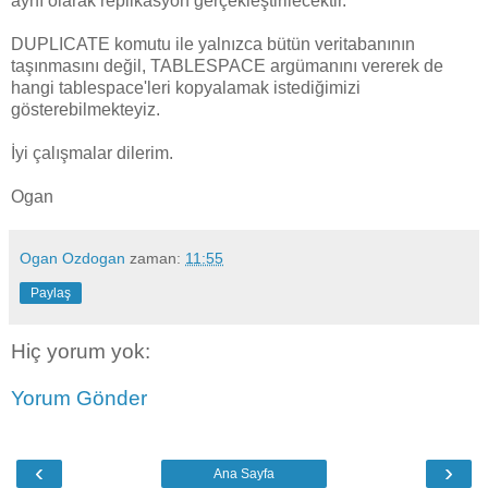
aynı olarak replikasyon gerçekleştirilecektir.
DUPLICATE komutu ile yalnızca bütün veritabanının
taşınmasını değil, TABLESPACE argümanını vererek de
hangi tablespace'leri kopyalamak istediğimizi
gösterebilmekteyiz.
İyi çalışmalar dilerim.
Ogan
Ogan Ozdogan
zaman:
11:55
Paylaş
Hiç yorum yok:
Yorum Gönder
‹
›
Ana Sayfa