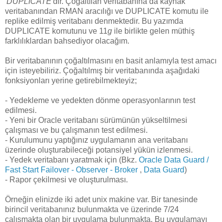
'
DUPLICATE
'dir. Çoğaltılan veritabanına da kaynak
veritabanından RMAN aracılığı ve DUPLICATE komutu ile
replike edilmiş veritabanı denmektedir. Bu yazımda
DUPLICATE komutunu ve 11
g
ile birlikte gelen müthiş
farklılıklardan bahsediyor olacağım.
Bir veritabanının çoğaltılmasını en basit anlamıyla test amacı
için isteyebiliriz. Çoğaltılmış bir veritabanında aşağıdaki
fonksiyonları yerine getirebilmekteyiz;
- Yedekleme ve yedekten dönme operasyonlarının test
edilmesi.
- Yeni bir Oracle veritabanı sürümünün yükseltilmesi
çalışması ve bu çalışmanın test edilmesi.
- Kurulumunu yaptığınız uygulamanın ana veritabanı
üzerinde oluşturabileceği potansiyel yükün izlenmesi.
- Yedek veritabanı yaratmak için (Bkz.
Oracle Data Guard /
Fast Start Failover - Observer - Broker
,
Data Guard
)
- Rapor çekilmesi ve oluşturulması.
Örneğin elinizde iki adet unix makine var. Bir tanesinde
birincil veritabanınız bulunmakta ve üzerinde 7/24
çalışmakta olan bir uygulama bulunmakta. Bu uygulamayı