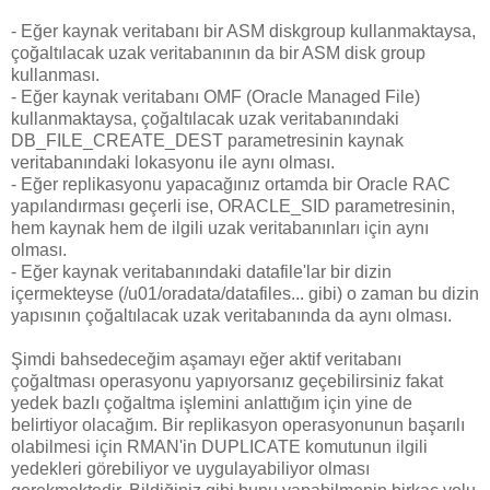
- Eğer kaynak veritabanı bir ASM diskgroup kullanmaktaysa,
çoğaltılacak uzak veritabanının da bir ASM disk group
kullanması.
- Eğer kaynak veritabanı OMF (Oracle Managed File)
kullanmaktaysa, çoğaltılacak uzak veritabanındaki
DB_FILE_CREATE_DEST parametresinin kaynak
veritabanındaki lokasyonu ile aynı olması.
- Eğer replikasyonu yapacağınız ortamda bir Oracle RAC
yapılandırması geçerli ise, ORACLE_SID parametresinin,
hem kaynak hem de ilgili uzak veritabanınları için aynı
olması.
- Eğer kaynak veritabanındaki datafile'lar bir dizin
içermekteyse (/u01/oradata/datafiles... gibi) o zaman bu dizin
yapısının çoğaltılacak uzak veritabanında da aynı olması.
Şimdi bahsedeceğim aşamayı eğer aktif veritabanı
çoğaltması operasyonu yapıyorsanız geçebilirsiniz fakat
yedek bazlı çoğaltma işlemini anlattığım için yine de
belirtiyor olacağım. Bir replikasyon operasyonunun başarılı
olabilmesi için RMAN'in DUPLICATE komutunun ilgili
yedekleri görebiliyor ve uygulayabiliyor olması