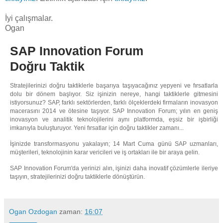
İyi çalışmalar.
Ogan
SAP Innovation Forum
Doğru Taktik
Stratejilerinizi doğru taktiklerle başarıya taşıyacağınız yepyeni ve fırsatlarla
dolu bir dönem başlıyor. Siz işinizin nereye, hangi taktiklerle gitmesini
istiyorsunuz? SAP, farklı sektörlerden, farklı ölçeklerdeki firmaların inovasyon
macerasını 2014 ve ötesine taşıyor. SAP Innovation Forum; yılın en geniş
inovasyon ve analitik teknolojilerini aynı platformda, eşsiz bir işbirliği
imkanıyla buluşturuyor. Yeni fırsatlar için doğru taktikler zamanı...
İşinizde transformasyonu yakalayın; 14 Mart Cuma günü SAP uzmanları,
müşterileri, teknolojinin karar vericileri ve iş ortakları ile bir araya gelin.
SAP Innovation Forum'da yerinizi alın, işinizi daha inovatif çözümlerle ileriye
taşıyın, stratejilerinizi doğru taktiklerle dönüştürün.
Ogan Ozdogan
zaman:
16:07