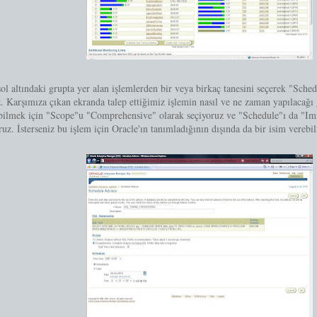
ol altındaki grupta yer alan işlemlerden bir veya birkaç tanesini seçerek "Sc
z. Karşımıza çıkan ekranda talep ettiğimiz işlemin nasıl ve ne zaman yapılacağı 
abilmek için "Scope"u "Comprehensive" olarak seçiyoruz ve "Schedule"ı da "I
oruz. İsterseniz bu işlem için Oracle'ın tanımladığının dışında da bir isim verebil