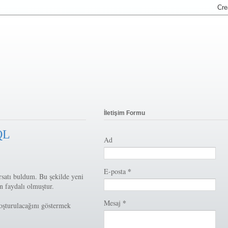
İletişim Formu
QL
Ad
*
E-posta
rsatı buldum. Bu şekilde yeni
 faydalı olmuştur.
*
Mesaj
koşturulacağını göstermek