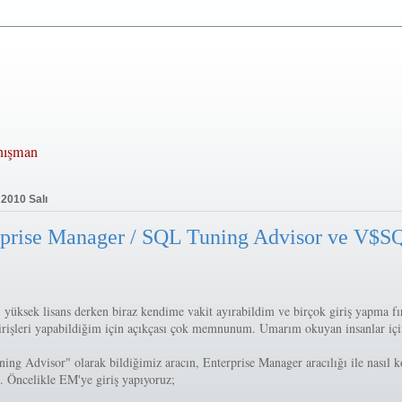
anışman
 2010 Salı
rprise Manager / SQL Tuning Advisor ve V$S
 yüksek lisans derken biraz kendime vakit ayırabildim ve birçok giriş yapma fı
irişleri yapabildiğim için açıkçası çok memnunum. Umarım okuyan insanlar için
ng Advisor" olarak bildiğimiz aracın, Enterprise Manager aracılığı ile nasıl 
. Öncelikle EM'ye giriş yapıyoruz;