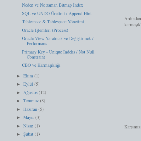
Neden ve Ne zaman Bitmap Index
SQL ve UNDO Üretimi / Append Hint
Ardından 
Tablespace & Tablespace Yönetimi
karmaşıkl
Oracle İşlemleri (Process)
Oracle View Yaratmak ve Değiştirmek /
Performans
Primary Key - Unique Indeks / Not Null
Constraint
CBO ve Karmaşıklığı
Ekim
(1)
►
Eylül
(5)
►
Ağustos
(12)
►
Temmuz
(8)
►
Haziran
(5)
►
Mayıs
(3)
►
Nisan
(1)
►
Karşımıza
Şubat
(1)
►