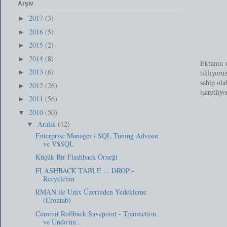
Arşiv
2017
(3)
►
2016
(5)
►
2015
(2)
►
2014
(8)
►
Ekranın s
2013
(6)
tıklıyoru
►
sahip ol
2012
(26)
►
işaretliy
2011
(56)
►
2010
(50)
▼
Aralık
(12)
▼
Enterprise Manager / SQL Tuning Advisor
ve V$SQL
Küçük Bir Flashback Örneği
FLASHBACK TABLE ... DROP -
Recyclebin
RMAN ile Unix Üzerinden Yedekleme
(Crontab)
Commit Rollback Savepoint - Transaction
ve Undo'nu...