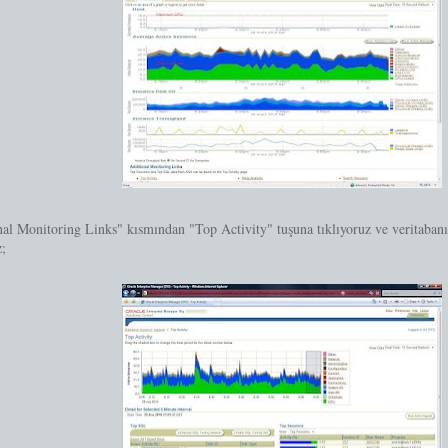
al Monitoring Links" kısmından "Top Activity" tuşuna tıklıyoruz ve veritabanı 
z;