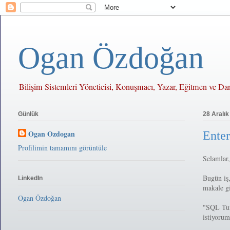
Ogan Özdoğan
Bilişim Sistemleri Yöneticisi, Konuşmacı, Yazar, Eğitmen ve D
Günlük
28 Aralık
Ogan Ozdogan
Ente
Profilimin tamamını görüntüle
Selamlar,
Bugün iş,
LinkedIn
makale g
Ogan Özdoğan
"SQL Tuni
istiyorum