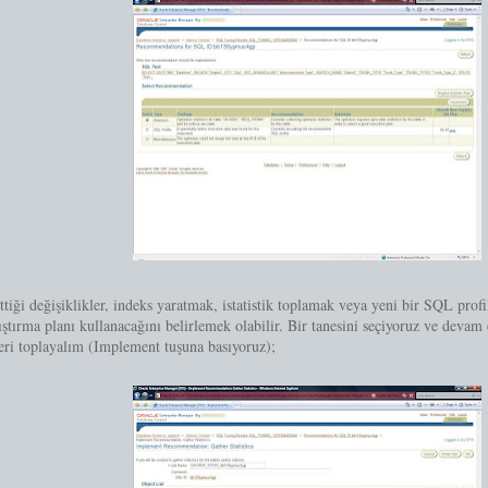
ttiği değişiklikler, indeks yaratmak, istatistik toplamak veya yeni bir SQL profil
ıştırma planı kullanacağını belirlemek olabilir. Bir tanesini seçiyoruz ve devam
kleri toplayalım (Implement tuşuna basıyoruz);